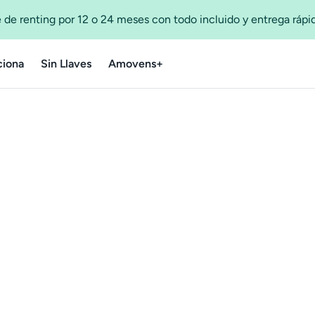
 de renting por 12 o 24 meses con todo incluido y entrega ráp
iona
Sin Llaves
Amovens+