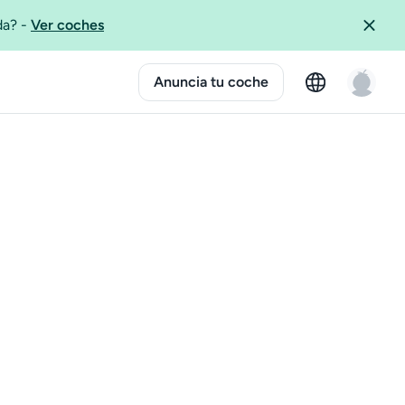
ida?
-
Ver coches
Anuncia tu coche