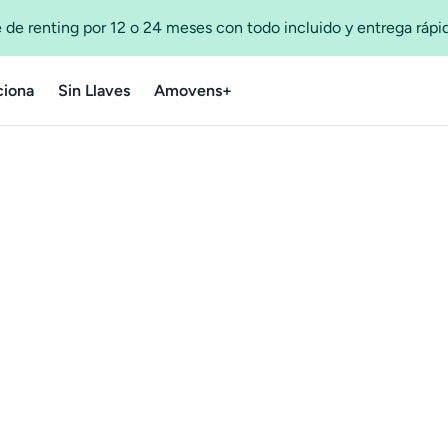
 de renting por 12 o 24 meses con todo incluido y entrega ráp
iona
Sin Llaves
Amovens+