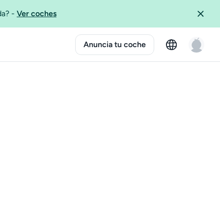
ida?
-
Ver coches
Anuncia tu coche