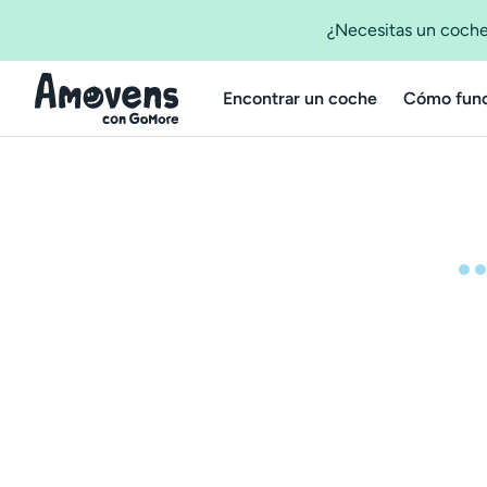
¿Necesitas un coche
Encontrar un coche
Cómo func