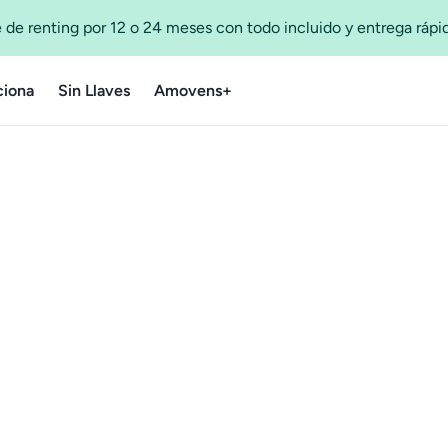
 de renting por 12 o 24 meses con todo incluido y entrega ráp
iona
Sin Llaves
Amovens+