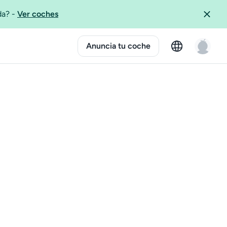
ida?
-
Ver coches
Anuncia tu coche