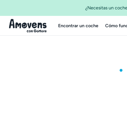
¿Necesitas un coche
Encontrar un coche
Cómo func