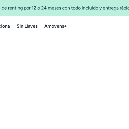
 de renting por 12 o 24 meses con todo incluido y entrega ráp
iona
Sin Llaves
Amovens+