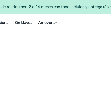
 de renting por 12 o 24 meses con todo incluido y entrega ráp
iona
Sin Llaves
Amovens+