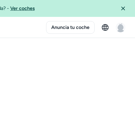
ida?
-
Ver coches
Anuncia tu coche