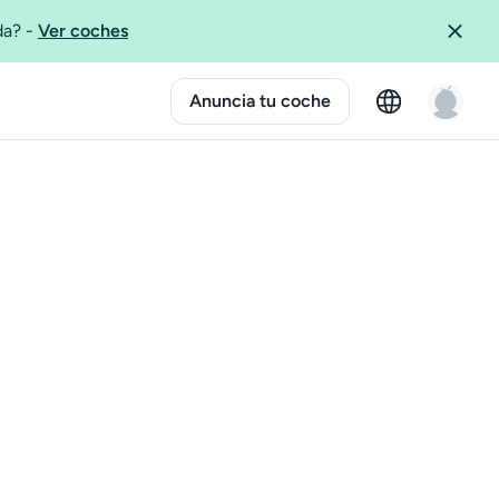
ida?
-
Ver coches
Anuncia tu coche