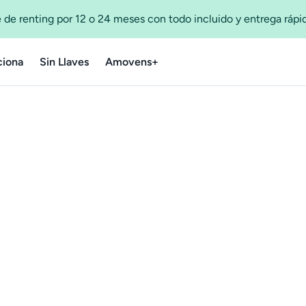
 de renting por 12 o 24 meses con todo incluido y entrega ráp
iona
Sin Llaves
Amovens+