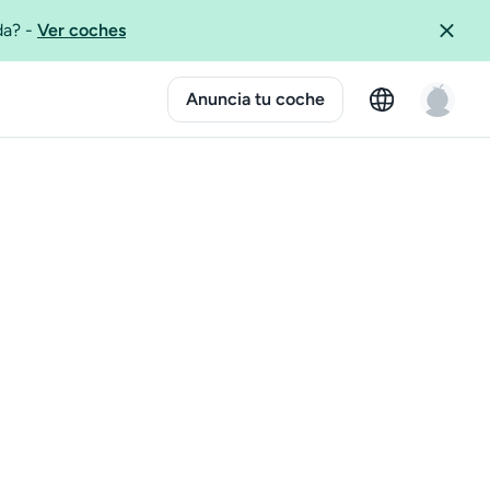
ida?
-
Ver coches
Anuncia tu coche