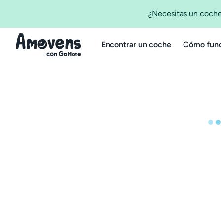
¿Necesitas un coche
Encontrar un coche
Cómo func