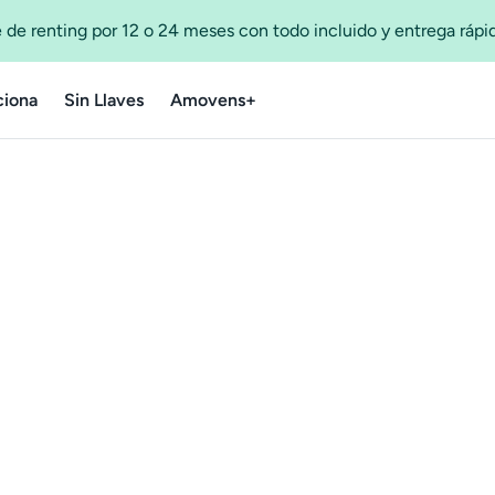
 de renting por 12 o 24 meses con todo incluido y entrega ráp
iona
Sin Llaves
Amovens+