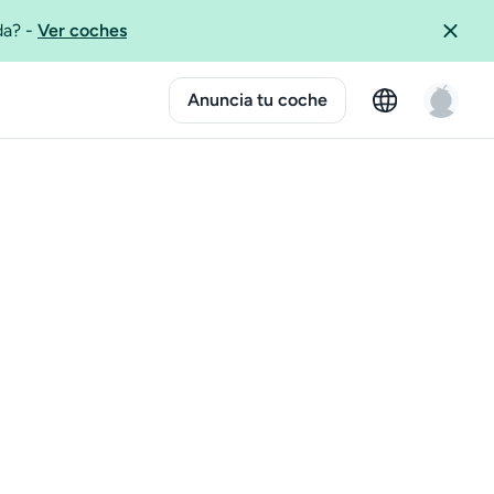
ida?
-
Ver coches
Anuncia tu coche