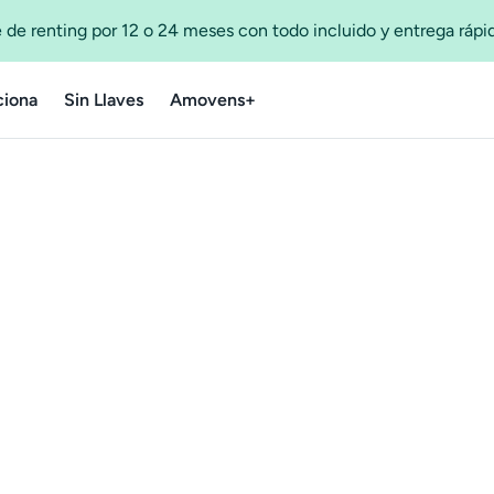
 de renting por 12 o 24 meses con todo incluido y entrega ráp
iona
Sin Llaves
Amovens+