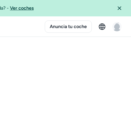
ida?
-
Ver coches
Anuncia tu coche