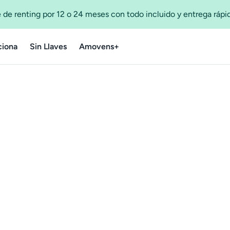
 de renting por 12 o 24 meses con todo incluido y entrega ráp
iona
Sin Llaves
Amovens+