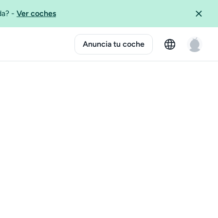
ida?
-
Ver coches
Anuncia tu coche