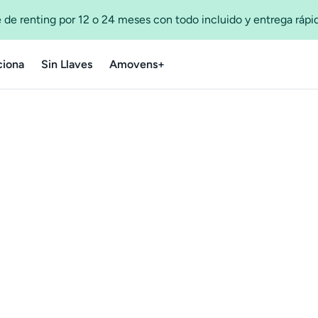
 de renting por 12 o 24 meses con todo incluido y entrega ráp
iona
Sin Llaves
Amovens+