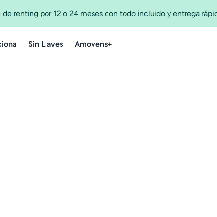
 de renting por 12 o 24 meses con todo incluido y entrega ráp
iona
Sin Llaves
Amovens+