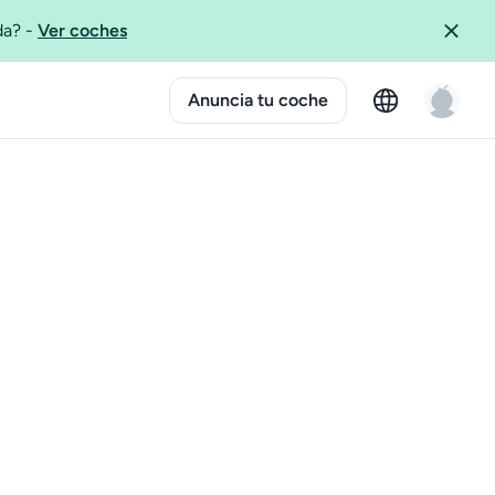
ida?
-
Ver coches
Anuncia tu coche