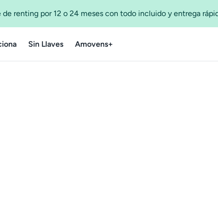
 de renting por 12 o 24 meses con todo incluido y entrega ráp
iona
Sin Llaves
Amovens+