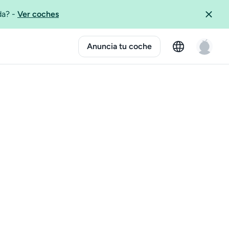
ida?
-
Ver coches
Anuncia tu coche