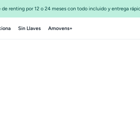
 de renting por 12 o 24 meses con todo incluido y entrega ráp
iona
Sin Llaves
Amovens+