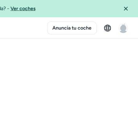
ida?
-
Ver coches
Anuncia tu coche