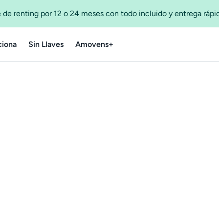
 de renting por 12 o 24 meses con todo incluido y entrega ráp
iona
Sin Llaves
Amovens+