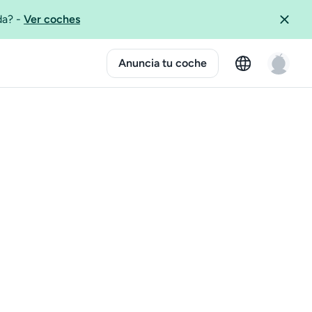
ida?
-
Ver coches
Anuncia tu coche