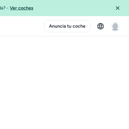
ida?
-
Ver coches
Anuncia tu coche