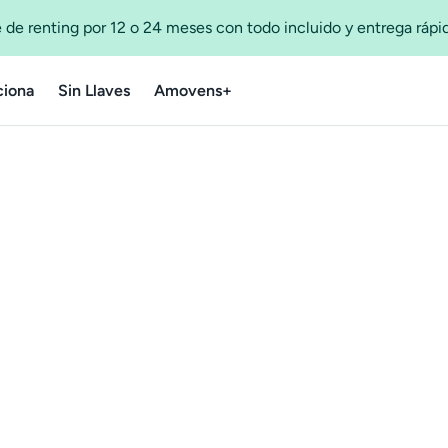
 de renting por 12 o 24 meses con todo incluido y entrega ráp
iona
Sin Llaves
Amovens+