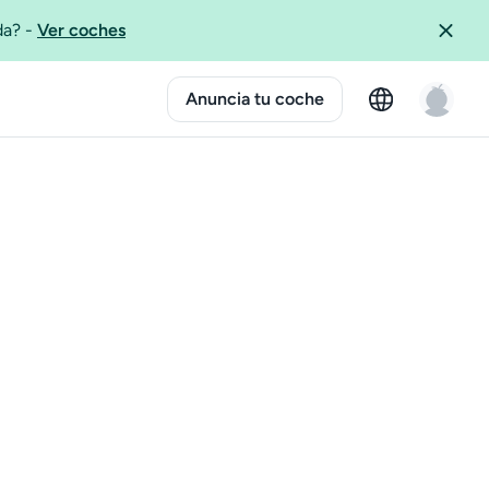
ida?
-
Ver coches
Anuncia tu coche