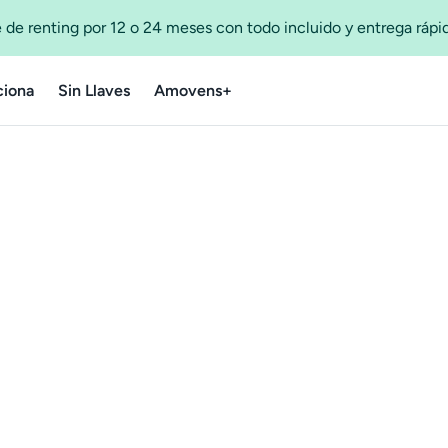
 de renting por 12 o 24 meses con todo incluido y entrega ráp
iona
Sin Llaves
Amovens+