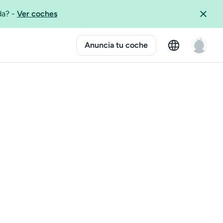
ida?
-
Ver coches
Anuncia tu coche