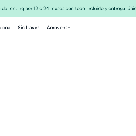
 de renting por 12 o 24 meses con todo incluido y entrega ráp
iona
Sin Llaves
Amovens+