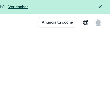
ida?
-
Ver coches
Anuncia tu coche