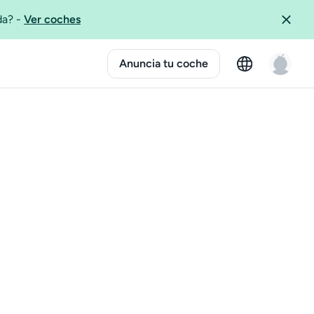
ida?
-
Ver coches
Anuncia tu coche