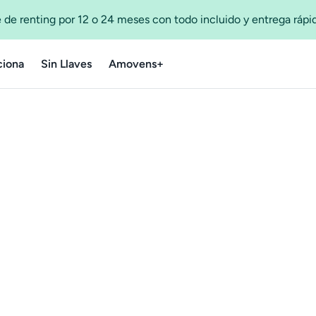
 de renting por 12 o 24 meses con todo incluido y entrega ráp
iona
Sin Llaves
Amovens+