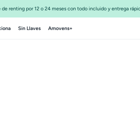
 de renting por 12 o 24 meses con todo incluido y entrega ráp
iona
Sin Llaves
Amovens+