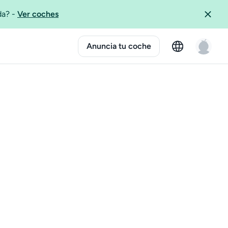
ida?
-
Ver coches
Anuncia tu coche