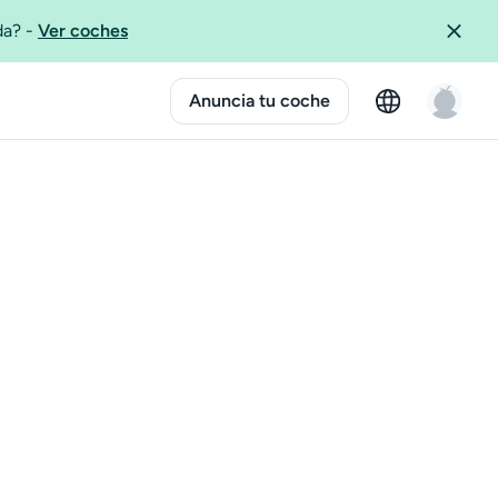
ida?
-
Ver coches
Anuncia tu coche