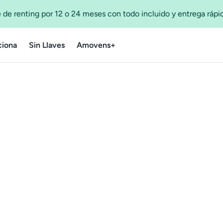
 de renting por 12 o 24 meses con todo incluido y entrega ráp
iona
Sin Llaves
Amovens+