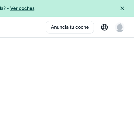
ida?
-
Ver coches
Anuncia tu coche