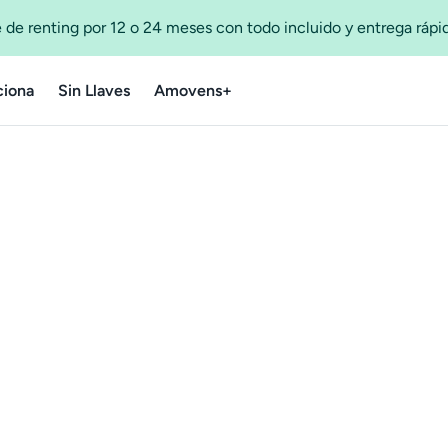
 de renting por 12 o 24 meses con todo incluido y entrega ráp
iona
Sin Llaves
Amovens+