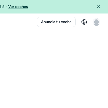
ida?
-
Ver coches
Anuncia tu coche