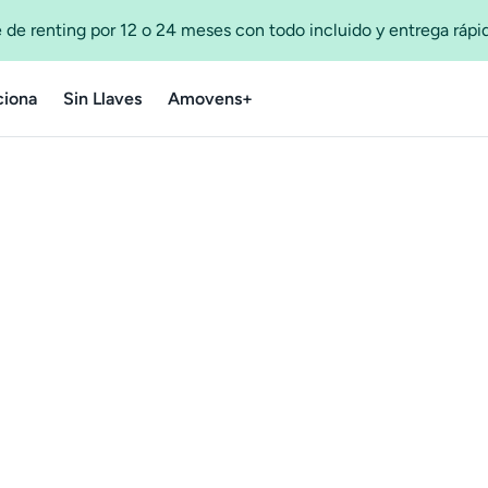
 de renting por 12 o 24 meses con todo incluido y entrega ráp
iona
Sin Llaves
Amovens+