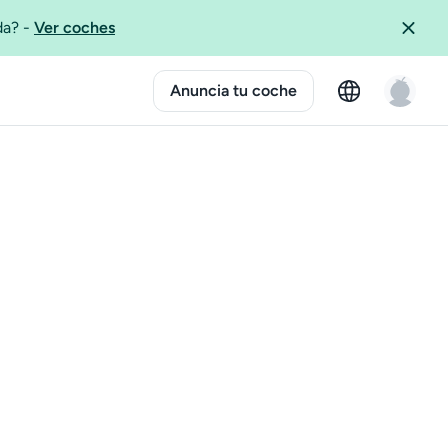
ida?
-
Ver coches
Anuncia tu coche