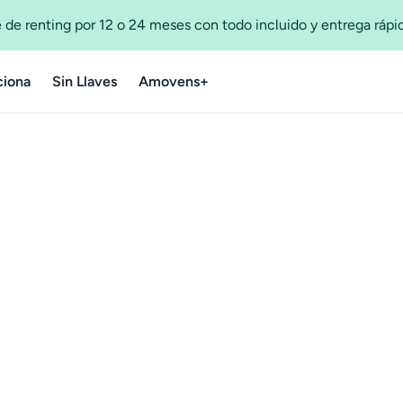
 de renting por 12 o 24 meses con todo incluido y entrega ráp
iona
Sin Llaves
Amovens+