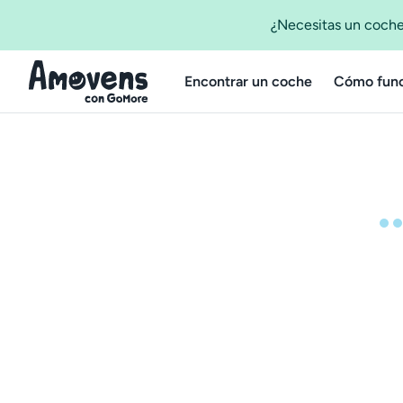
¿Necesitas un coche
Encontrar un coche
Cómo func