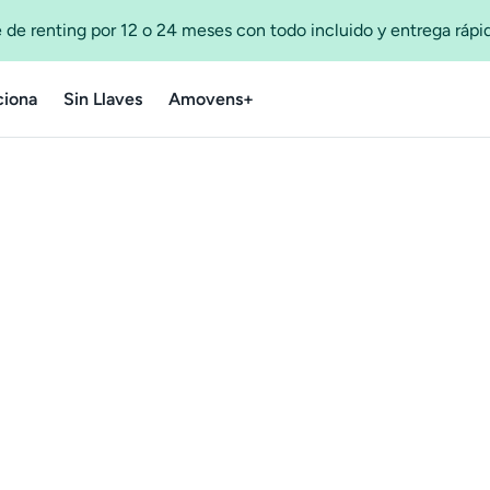
 de renting por 12 o 24 meses con todo incluido y entrega ráp
iona
Sin Llaves
Amovens+