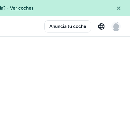
ida?
-
Ver coches
Anuncia tu coche