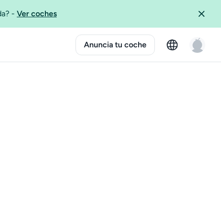
ida?
-
Ver coches
Anuncia tu coche