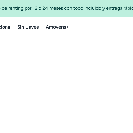
 de renting por 12 o 24 meses con todo incluido y entrega ráp
iona
Sin Llaves
Amovens+