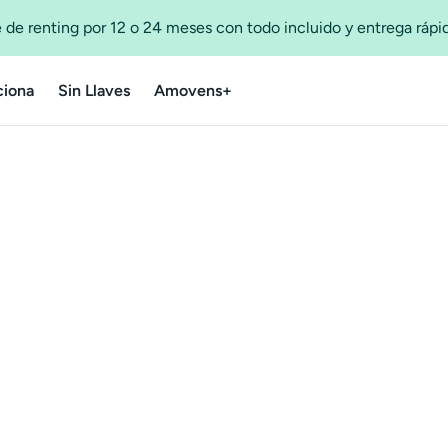
 de renting por 12 o 24 meses con todo incluido y entrega ráp
iona
Sin Llaves
Amovens+