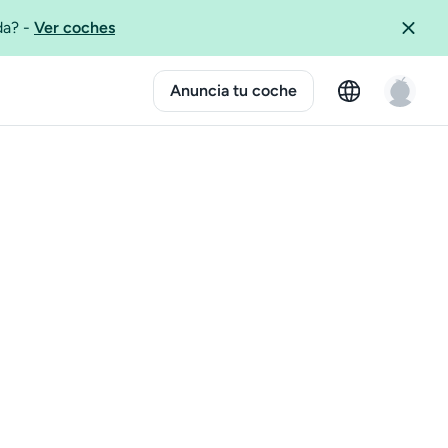
ida?
-
Ver coches
Anuncia tu coche