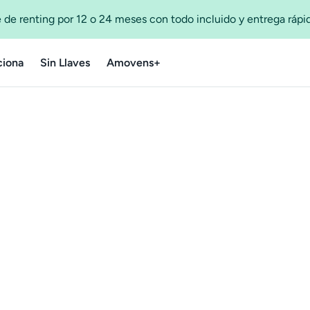
 de renting por 12 o 24 meses con todo incluido y entrega ráp
iona
Sin Llaves
Amovens+