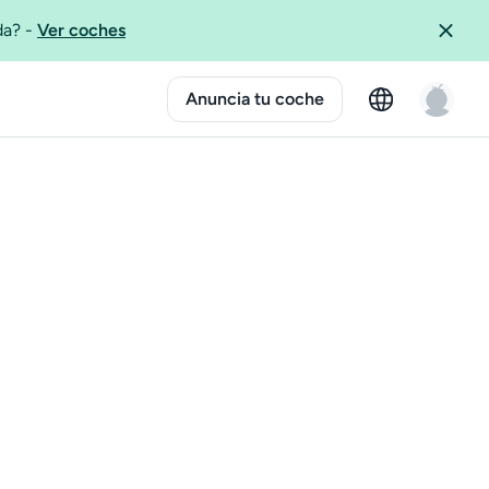
ida?
-
Ver coches
Anuncia tu coche