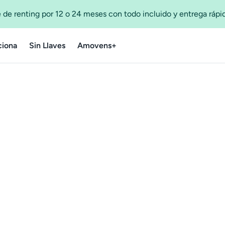
 de renting por 12 o 24 meses con todo incluido y entrega ráp
iona
Sin Llaves
Amovens+