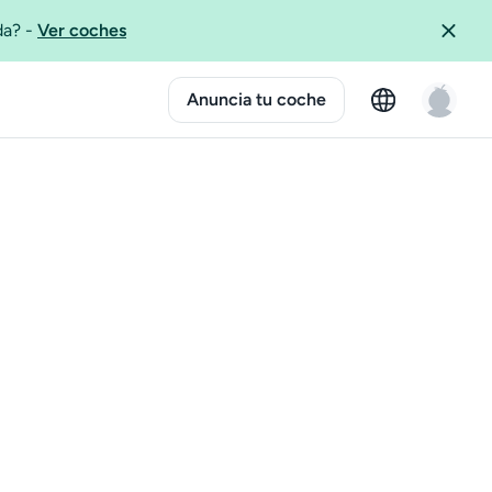
ida?
-
Ver coches
Anuncia tu coche