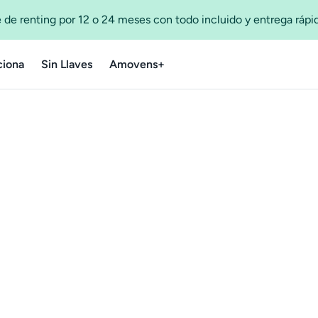
 de renting por 12 o 24 meses con todo incluido y entrega ráp
iona
Sin Llaves
Amovens+