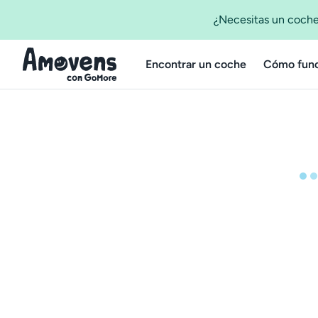
¿Necesitas un coche
Encontrar un coche
Cómo func