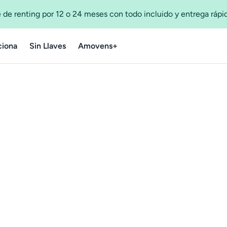
 de renting por 12 o 24 meses con todo incluido y entrega ráp
iona
Sin Llaves
Amovens+