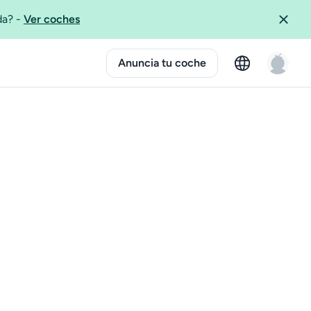
ida?
-
Ver coches
Anuncia tu coche