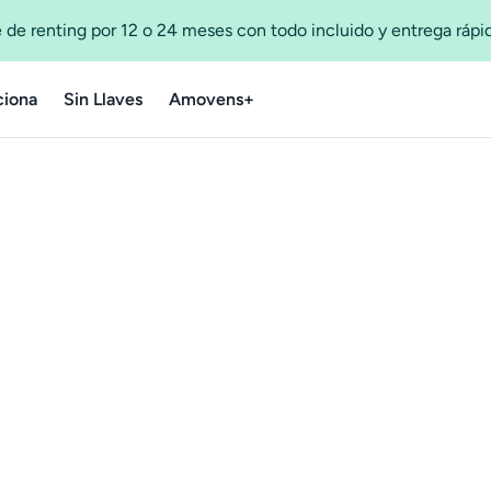
 de renting por 12 o 24 meses con todo incluido y entrega ráp
iona
Sin Llaves
Amovens+