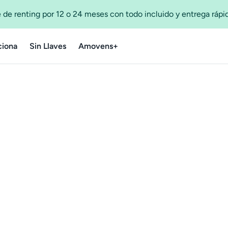
 de renting por 12 o 24 meses con todo incluido y entrega ráp
iona
Sin Llaves
Amovens+