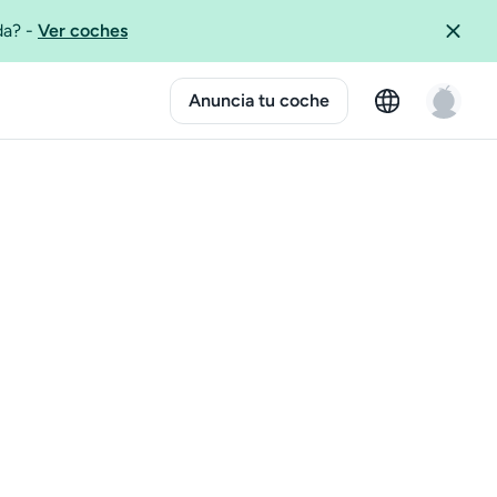
ida?
-
Ver coches
Anuncia tu coche