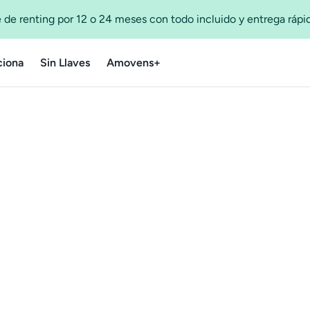
 de renting por 12 o 24 meses con todo incluido y entrega ráp
iona
Sin Llaves
Amovens+