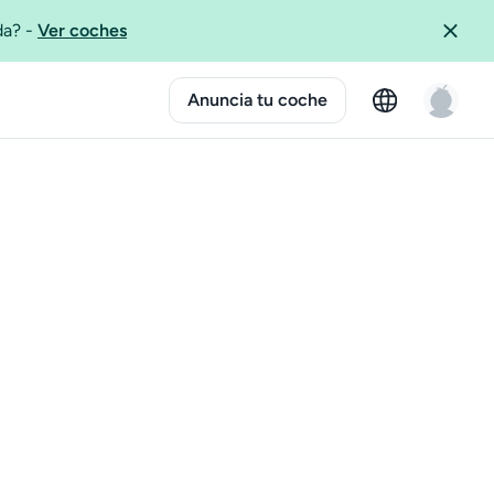
ida?
-
Ver coches
Anuncia tu coche