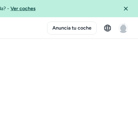
ida?
-
Ver coches
Anuncia tu coche