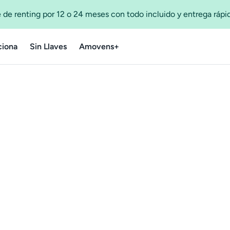
 de renting por 12 o 24 meses con todo incluido y entrega ráp
iona
Sin Llaves
Amovens+