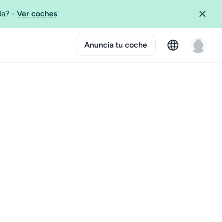
ida?
-
Ver coches
Anuncia tu coche