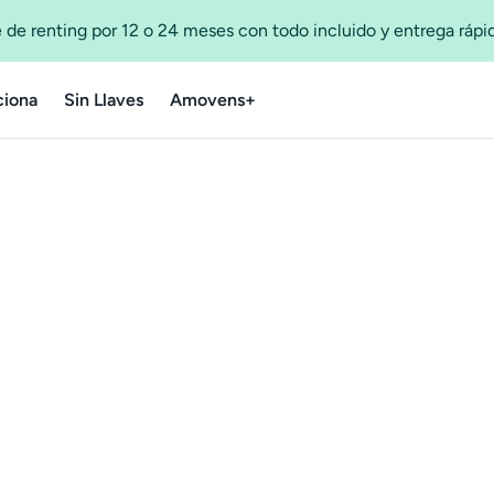
 de renting por 12 o 24 meses con todo incluido y entrega ráp
iona
Sin Llaves
Amovens+