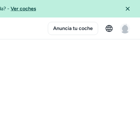
ida?
-
Ver coches
Anuncia tu coche