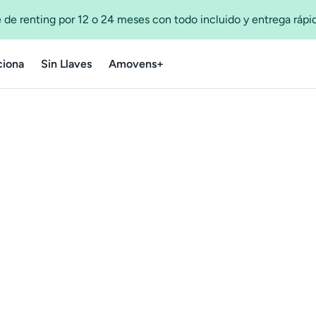
 de renting por 12 o 24 meses con todo incluido y entrega ráp
iona
Sin Llaves
Amovens+