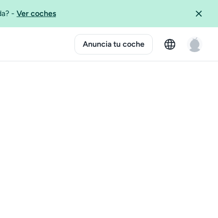
ida?
-
Ver coches
Anuncia tu coche