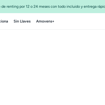
 de renting por 12 o 24 meses con todo incluido y entrega ráp
iona
Sin Llaves
Amovens+