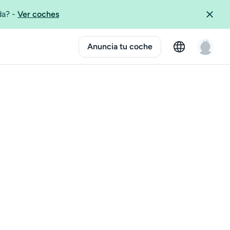
ida?
-
Ver coches
Anuncia tu coche