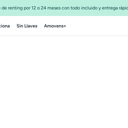
 de renting por 12 o 24 meses con todo incluido y entrega ráp
iona
Sin Llaves
Amovens+