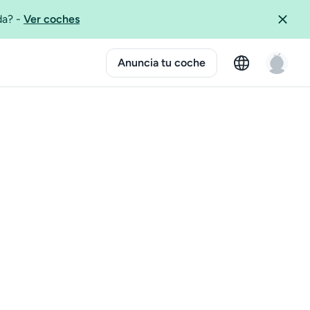
ida?
-
Ver coches
Anuncia tu coche