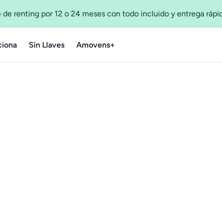
 de renting por 12 o 24 meses con todo incluido y entrega ráp
iona
Sin Llaves
Amovens+