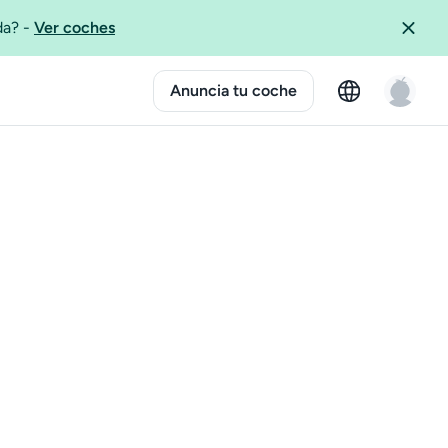
ida?
-
Ver coches
Anuncia tu coche