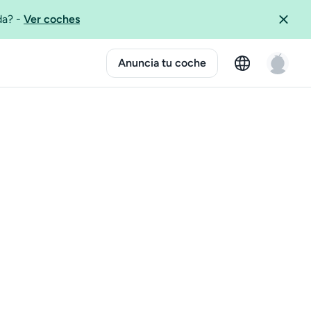
ida?
-
Ver coches
Anuncia tu coche