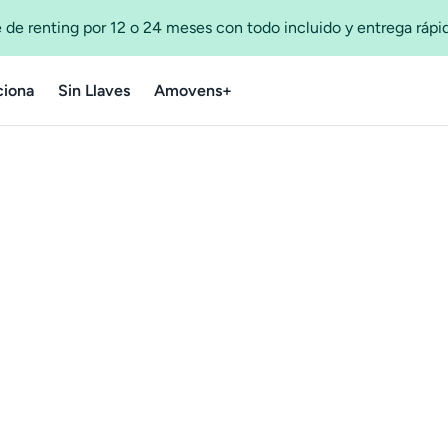
 de renting por 12 o 24 meses con todo incluido y entrega ráp
iona
Sin Llaves
Amovens+