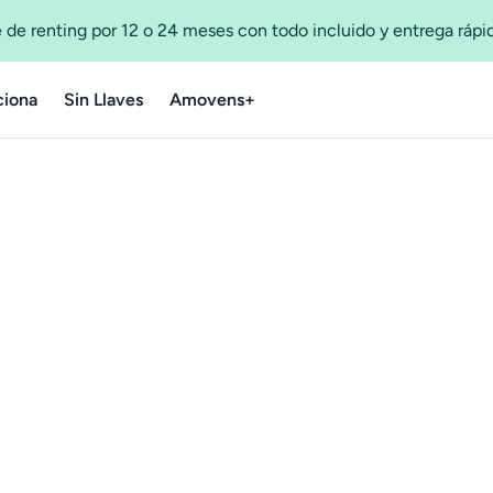
 de renting por 12 o 24 meses con todo incluido y entrega ráp
iona
Sin Llaves
Amovens+