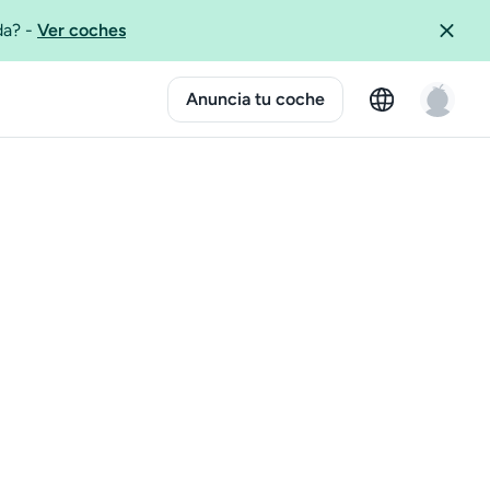
ida?
-
Ver coches
Anuncia tu coche