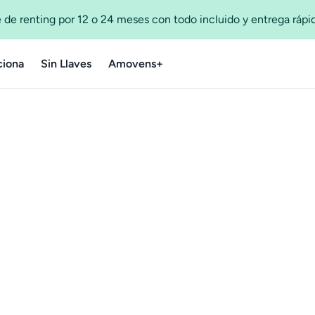
 de renting por 12 o 24 meses con todo incluido y entrega ráp
iona
Sin Llaves
Amovens+