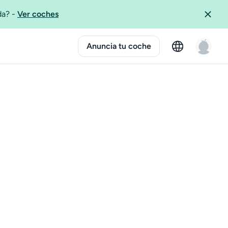
ida?
-
Ver coches
Anuncia tu coche