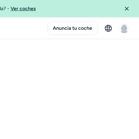
ida?
-
Ver coches
Anuncia tu coche