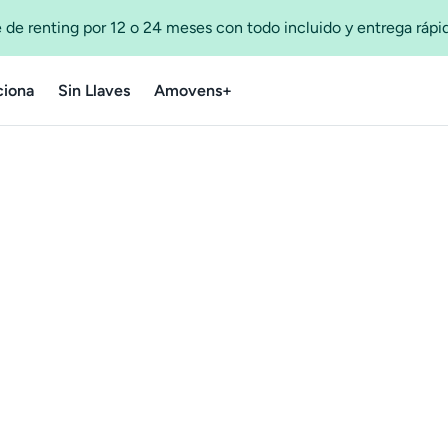
 de renting por 12 o 24 meses con todo incluido y entrega ráp
iona
Sin Llaves
Amovens+