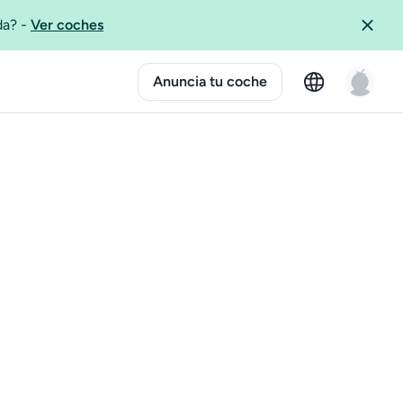
ida?
-
Ver coches
Anuncia tu coche