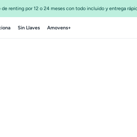
 de renting por 12 o 24 meses con todo incluido y entrega ráp
iona
Sin Llaves
Amovens+